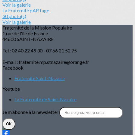
Voir la galerie
La Fraternité pARTage
30 photo(s)
Voir la galerie
Fraternité de la Mission Populaire
1 rue de l'île de France
44600 SAINT-NAZAIRE
Tel : 02 40 22 49 30 - 07 66 21 52 75
E-mail : fraternite.mp.stnazaire@orange.fr
Facebook
Fraternité Saint-Nazaire
Youtube
La Fraternité de Saint-Nazaire
Je m'abonne à la newsletter
OK