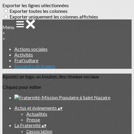
Exporter les lignes sélectionnées
Exporter toutes les colonnes
Exporter uniquement les colonnes affichées
Menu
<
>
Actions sociales
Activités
Frat'culture
Souvenirs en images
Ajoutez un logo, un bouton, des réseaux sociaux
Cliquez pour éditer
Actus et événements
▴
▾
Actualités
Presse
La Fraternité
▴
▾
L'association