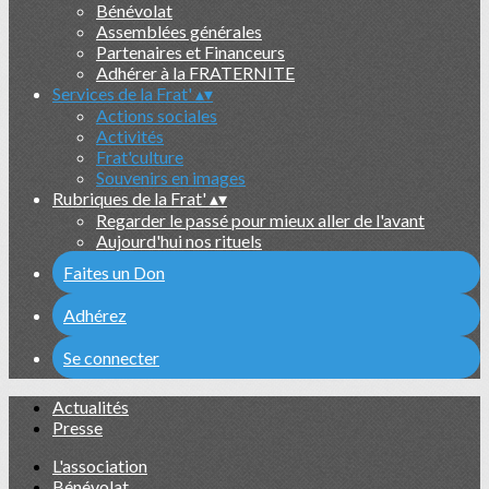
Bénévolat
Assemblées générales
Partenaires et Financeurs
Adhérer à la FRATERNITE
Services de la Frat'
▴
▾
Actions sociales
Activités
Frat'culture
Souvenirs en images
Rubriques de la Frat'
▴
▾
Regarder le passé pour mieux aller de l'avant
Aujourd'hui nos rituels
Faites un Don
Adhérez
Se connecter
Actualités
Presse
L'association
Bénévolat