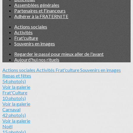
Assemblées générales
Partenaires et Financeurs
Adhérer à la FRATERNITE
Actions sociales
Activités
Frat'culture
Souvenirs en images
Regarder le passé pour mieux aller de l'avant
Aujourd'hui nos rituels
Actions sociales
Activités
Frat'culture
Souvenirs en images
Repas et fêtes
54 photo(s)
Voir la galerie
Frat'Culture
10 photo(s)
Voir la galerie
Carnaval
42 photo(s)
Voir la galerie
Noël
15 photo(s)