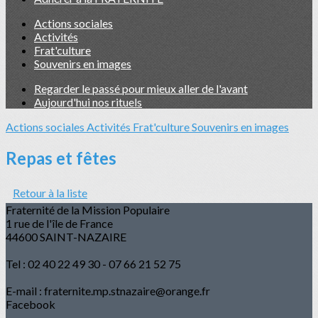
Actions sociales
Activités
Frat'culture
Souvenirs en images
Regarder le passé pour mieux aller de l'avant
Aujourd'hui nos rituels
Actions sociales
Activités
Frat'culture
Souvenirs en images
Repas et fêtes
Retour à la liste
Fraternité de la Mission Populaire
1 rue de l'île de France
44600 SAINT-NAZAIRE
Tel : 02 40 22 49 30 - 07 66 21 52 75
E-mail : fraternite.mp.stnazaire@orange.fr
Facebook