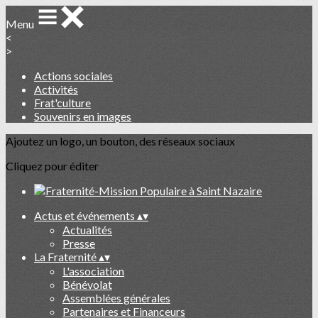
Menu
<
>
Actions sociales
Activités
Frat'culture
Souvenirs en images
Ajoutez un logo, un bouton, des réseaux sociaux
Cliquez pour éditer
Actus et événements
▴
▾
Actualités
Presse
La Fraternité
▴
▾
L'association
Bénévolat
Assemblées générales
Partenaires et Financeurs