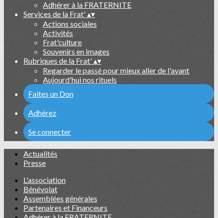
Adhérer à la FRATERNITE
Services de la Frat'
▴
▾
Actions sociales
Activités
Frat'culture
Souvenirs en images
Rubriques de la Frat'
▴
▾
Regarder le passé pour mieux aller de l'avant
Aujourd'hui nos rituels
Faites un Don
Adhérez
Se connecter
Actualités
Presse
L'association
Bénévolat
Assemblées générales
Partenaires et Financeurs
Adhérer à la FRATERNITE