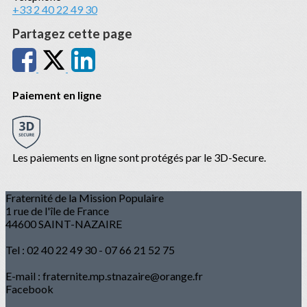
+33 2 40 22 49 30
Partagez cette page
Paiement en ligne
Les paiements en ligne sont protégés par le 3D-Secure.
Fraternité de la Mission Populaire
1 rue de l'île de France
44600 SAINT-NAZAIRE
Tel : 02 40 22 49 30 - 07 66 21 52 75
E-mail : fraternite.mp.stnazaire@orange.fr
Facebook