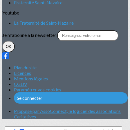
Fraternité Saint-Nazaire
Youtube
La Fraternité de Saint-Nazaire
Je m'abonne à la newsletter
OK
Plan du site
Licences
Mentions légales
CGUV
Paramétrer vos cookies
Se connecter
Propulsé par AssoConnect, le logiciel des associations
Caritatives