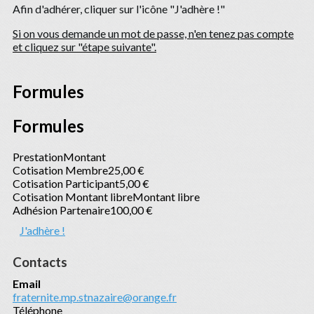
Afin d'adhérer, cliquer sur l'icône "J'adhère !"
Si on vous demande un mot de passe, n'en tenez pas compte
et cliquez sur "étape suivante".
Formules
Formules
Prestation
Montant
Cotisation Membre
25,00 €
Cotisation Participant
5,00 €
Cotisation Montant libre
Montant libre
Adhésion Partenaire
100,00 €
J'adhère !
Contacts
Email
fraternite.mp.stnazaire@orange.fr
Téléphone