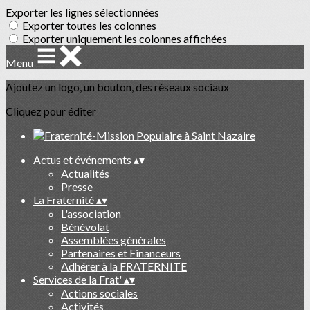
Exporter les lignes sélectionnées
Exporter toutes les colonnes
Exporter uniquement les colonnes affichées
Menu
Ajoutez un logo, un bouton, des réseaux sociaux
Cliquez pour éditer
Actus et événements
▴
▾
Actualités
Presse
La Fraternité
▴
▾
L'association
Bénévolat
Assemblées générales
Partenaires et Financeurs
Adhérer à la FRATERNITE
Services de la Frat'
▴
▾
Actions sociales
Activités