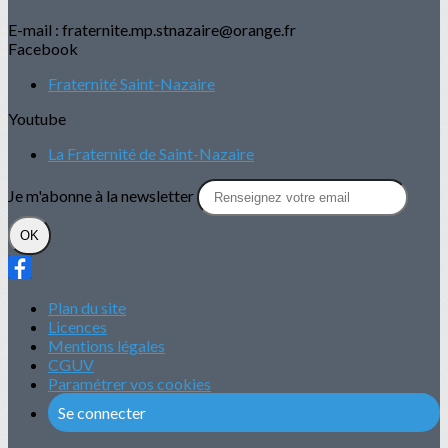
E-mail : fraternite.mp.stnazaire@orange.fr
Facebook
Fraternité Saint-Nazaire
Youtube
La Fraternité de Saint-Nazaire
Je m'abonne à la newsletter
OK
Plan du site
Licences
Mentions légales
CGUV
Paramétrer vos cookies
Se connecter