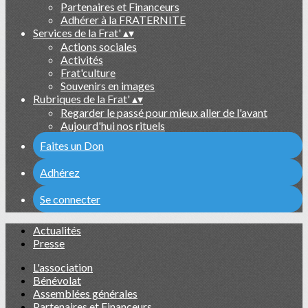
Partenaires et Financeurs
Adhérer à la FRATERNITE
Services de la Frat'
▴
▾
Actions sociales
Activités
Frat'culture
Souvenirs en images
Rubriques de la Frat'
▴
▾
Regarder le passé pour mieux aller de l'avant
Aujourd'hui nos rituels
Faites un Don
Adhérez
Se connecter
Actualités
Presse
L'association
Bénévolat
Assemblées générales
Partenaires et Financeurs