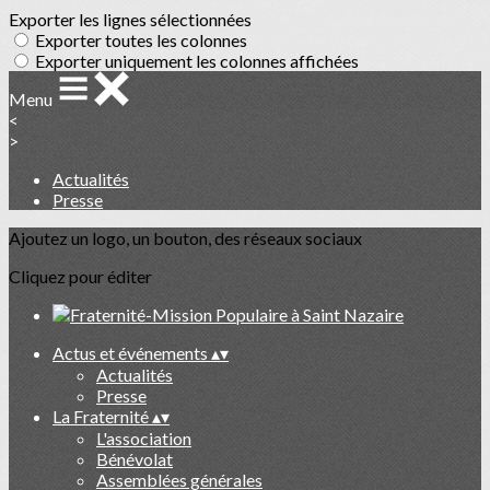
Exporter les lignes sélectionnées
Exporter toutes les colonnes
Exporter uniquement les colonnes affichées
Menu
<
>
Actualités
Presse
Ajoutez un logo, un bouton, des réseaux sociaux
Cliquez pour éditer
Actus et événements
▴
▾
Actualités
Presse
La Fraternité
▴
▾
L'association
Bénévolat
Assemblées générales