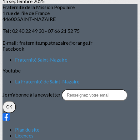
15 septembre 2025
Fraternité de la Mission Populaire
1 rue de l'île de France
44600 SAINT-NAZAIRE
Tel : 02 40 22 49 30 - 07 66 21 52 75
E-mail : fraternite.mp.stnazaire@orange.fr
Facebook
Fraternité Saint-Nazaire
Youtube
La Fraternité de Saint-Nazaire
Je m'abonne à la newsletter
OK
Plan du site
Licences