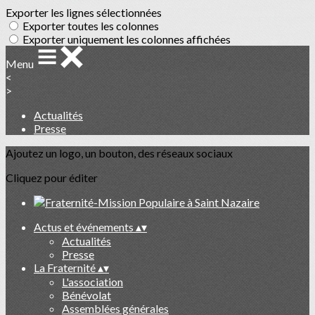
Exporter les lignes sélectionnées
Exporter toutes les colonnes
Exporter uniquement les colonnes affichées
Menu
<
>
Actualités
Presse
Ajoutez un logo, un bouton, des réseaux sociaux
Cliquez pour éditer
Actus et événements
▴
▾
Actualités
Presse
La Fraternité
▴
▾
L'association
Bénévolat
Assemblées générales