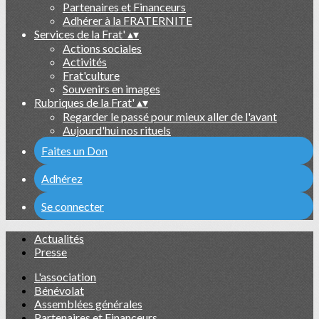
Partenaires et Financeurs
Adhérer à la FRATERNITE
Services de la Frat'
▴
▾
Actions sociales
Activités
Frat'culture
Souvenirs en images
Rubriques de la Frat'
▴
▾
Regarder le passé pour mieux aller de l'avant
Aujourd'hui nos rituels
Faites un Don
Adhérez
Se connecter
Actualités
Presse
L'association
Bénévolat
Assemblées générales
Partenaires et Financeurs