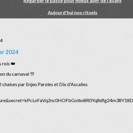
Regarder le passé pour mieux aller de l'avant
Aujourd'hui nos rituels
er 2024
 rois 👑
ion du carnaval 🎊
s 2 chaises par Enjeu Paroles et Dix d'Ascalies