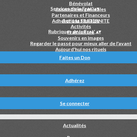
Bénévolat
Services de la Frat'
▴
▾
Assemblées générales
Partenaires et Financeurs
Actions sociales
Adhérer à la FRATERNITE
Activités
Rubriques de la Frat'
▴
▾
Frat'culture
Souvenirs en images
Regarder le passé pour mieux aller de l'avant
Aujourd'hui nos rituels
Faites un Don
Adhérez
Se connecter
Actualités