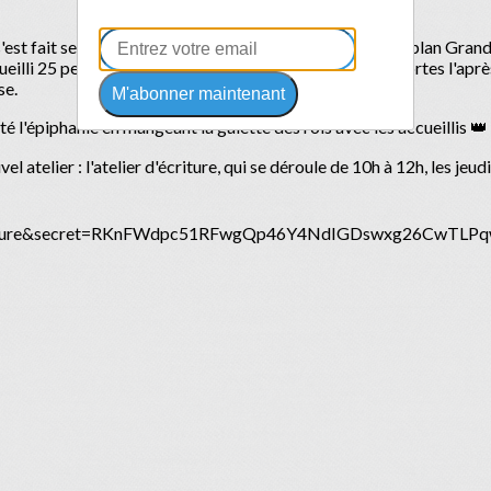
'est fait sentir. C'est pour cela que du
6 au 31 janvier
le plan Grand
illi 25 personnes chaque soir et la Frat' a ouvert ses portes l'aprè
se.
M'abonner maintenant
êté l'épiphanie en mangeant la galette des rois avec les accueillis 👑
el atelier : l'atelier d'écriture, qui se déroule de 10h à 12h, les jeu