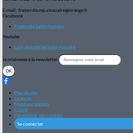
E-mail : fraternite.mp.stnazaire@orange.fr
Facebook
Fraternité Saint-Nazaire
Youtube
La Fraternité de Saint-Nazaire
Je m'abonne à la newsletter
OK
Plan du site
Licences
Mentions légales
CGUV
Paramétrer vos cookies
Se connecter