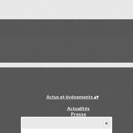
Actus et événements
▴
▾
Actualités
Presse
La Fraternité
▴
▾
L'association