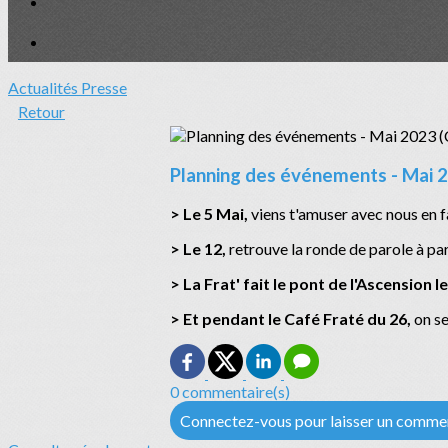
Actualités
Presse
Retour
Planning des événements - Mai 2
> Le 5 Mai,
viens t'amuser avec nous en f
> Le 12,
retrouve la ronde de parole à pa
> La Frat' fait le pont de l'Ascension le
> Et pendant le Café Fraté du 26,
on se
0 commentaire(s)
Connectez-vous pour laisser un comme