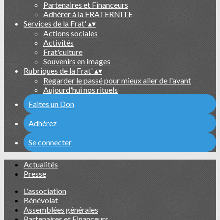
Partenaires et Financeurs
Adhérer à la FRATERNITE
Services de la Frat'
▴
▾
Actions sociales
Activités
Frat'culture
Souvenirs en images
Rubriques de la Frat'
▴
▾
Regarder le passé pour mieux aller de l'avant
Aujourd'hui nos rituels
Faites un Don
Adhérez
Se connecter
Actualités
Presse
L'association
Bénévolat
Assemblées générales
Partenaires et Financeurs