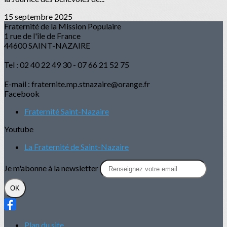
15 septembre 2025
Fraternité de la Mission Populaire
1 rue de l'île de France
44600 SAINT-NAZAIRE
Tel : 02 40 22 49 30 - 07 66 21 52 75
E-mail : fraternite.mp.stnazaire@orange.fr
Facebook
Fraternité Saint-Nazaire
Youtube
La Fraternité de Saint-Nazaire
Je m'abonne à la newsletter
OK
Plan du site