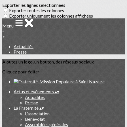
Exporter les lignes sélectionnées
Exporter toutes les colonnes
Exporter uniquement les colonnes affichées
Menu
<
>
Actualités
Presse
Ajoutez un logo, un bouton, des réseaux sociaux
Cliquez pour éditer
Actus et événements
▴
▾
Actualités
Presse
La Fraternité
▴
▾
L'association
Bénévolat
Assemblées générales