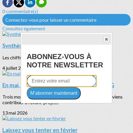
0 commentaire(s)
Connectez-vous pour laisser un commentaire
Consultez également
Synthèse du rapport d'activité 2025
ABONNEZ-VOUS À
Les chiffres clés de l'année
NOTRE NEWSLETTER
4 juillet 2026
En mai, fais ce qu'il te plait et participe à l'AG
M'abonner maintenant
Trois moments forts pour le moi de mai :26 mai à 15h : viens
contribuer à l'avant-projet...
13 mai 2026
Laissez vous tenter en février