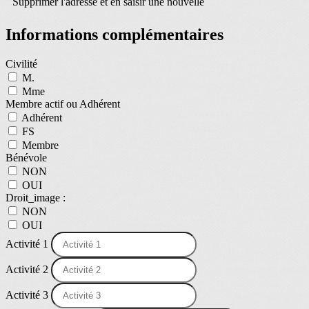
Supprimer l'adresse et en saisir une nouvelle
Informations complémentaires
Civilité
M.
Mme
Membre actif ou Adhérent
Adhérent
FS
Membre
Bénévole
NON
OUI
Droit_image :
NON
OUI
Activité 1
Activité 2
Activité 3